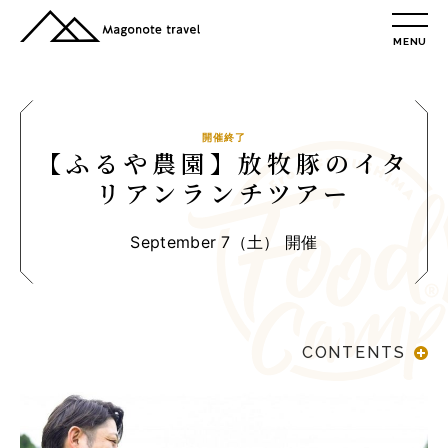
MENU
TOP
総合トップ
総合トップ
開催終了
【ふるや農園】放牧豚のイタ
会社概要
リアンランチツアー
リクルート情報
最新情報
September 7（土） 開催
総合お問合せ
旅行条件書
プライバシーポリシー
CONTENTS
MAGONOTE TRAVEL
孫の手トラベル
REPORT
開催レポート
トップ