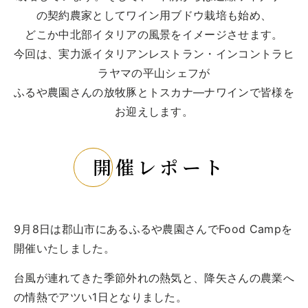
トップ
の契約農家としてワイン用ブドウ栽培も始め、
ご予約
どこか中北部イタリアの風景をイメージさせます。
今回は、実力派イタリアンレストラン・インコントラヒ
お問合せ
ラヤマの平山シェフが
Best Table（English）
ふるや農園さんの放牧豚とトスカナ―ナワインで皆様を
お迎えします。
CATERING
ケータリング
トップ
開催レポート
実例一覧
ご注文
お問合せ
9月8日は郡山市にあるふるや農園さんでFood Campを
開催いたしました。
BUSINESS
法人・自治体様向け
台風が連れてきた季節外れの熱気と、降矢さんの農業へ
トップ
の情熱でアツい1日となりました。