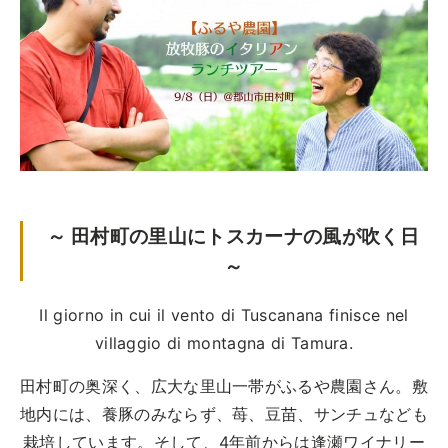
ツアー一覧
POINT
見どころ
参加の流れ
CAST
キャスト紹介
お問合せ
SCHEDULE
スケジュール
DETAIL
詳細
FOOD CAMP
フードキャンプ
FLOW
参加の流れ
トップ
ツアー一覧
～ 田村町の里山にトスカーナの風が吹く日
参加の流れ
～
メール会員登録
Il giorno in cui il vento di Tuscanana finisce nel
お問合せ
villaggio di montagna di Tamura.
Food Camp（English）
田村町の奥深く、広大な里山一帯がふるや農園さん。敷
BEST TABLE
地内には、養豚のみならず、苺、豆苗、サンチュなども
ベストテーブル
栽培しています。そして、4年前からは逢瀬ワイナリー