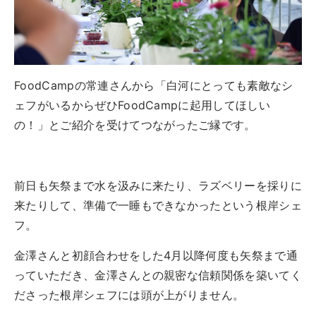
FoodCampの常連さんから「白河にとっても素敵なシ
ェフがいるからぜひFoodCampに起用してほしい
の！」とご紹介を受けてつながったご縁です。
前日も矢祭まで水を汲みに来たり、ラズベリーを採りに
来たりして、準備で一睡もできなかったという根岸シェ
フ。
金澤さんと初顔合わせをした4月以降何度も矢祭まで通
っていただき、金澤さんとの親密な信頼関係を築いてく
ださった根岸シェフには頭が上がりません。