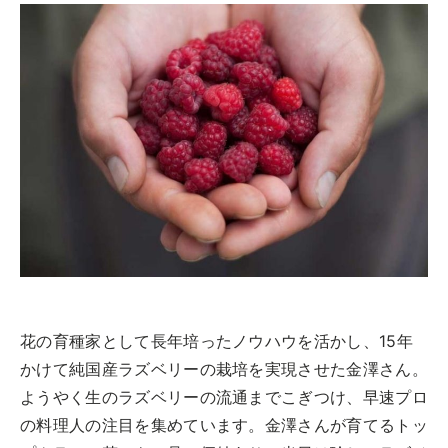
ツアー一覧
REPORT
開催レポート
参加の流れ
POINT
見どころ
お問合せ
CAST
キャスト紹介
FOOD CAMP
フードキャンプ
SCHEDULE
スケジュール
トップ
DETAIL
詳細
ツアー一覧
FLOW
参加の流れ
参加の流れ
メール会員登録
お問合せ
花の育種家として長年培ったノウハウを活かし、15年
Food Camp（English）
かけて純国産ラズベリーの栽培を実現させた金澤さん。
ようやく生のラズベリーの流通までこぎつけ、早速プロ
BEST TABLE
の料理人の注目を集めています。金澤さんが育てるトッ
ベストテーブル