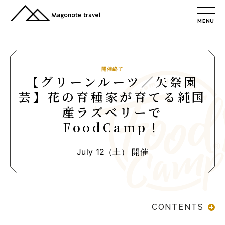
MENU
TOP
総合トップ
総合トップ
開催終了
【グリーンルーツ／矢祭園
会社概要
芸】花の育種家が育てる純国
リクルート情報
産ラズベリーで
最新情報
FoodCamp！
総合お問合せ
旅行条件書
July 12（土） 開催
プライバシーポリシー
MAGONOTE TRAVEL
孫の手トラベル
CONTENTS
トップ