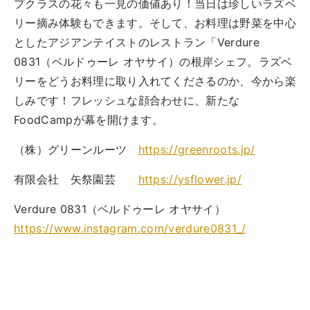
プクラスの花々も一見の価値あり！当日は珍しいラズベ
トップ
リー摘み体験もできます。そして、お料理は野菜を中心
ご予約
としたアジアンテイストのレストラン「Verdure
お問合せ
0831（ベルドゥーレ オヤサイ）の根岸シェフ。ラズベ
Best Table（English）
リーをどうお料理に取り入れてくださるのか、今から楽
しみです！フレッシュな顔合わせに、新たな
CATERING
FoodCampが幕を開けます。
ケータリング
（株）グリーンルーツ
https://greenroots.jp/
トップ
実例一覧
有限会社 矢祭園芸
https://ysflower.jp/
ご注文
Verdure 0831（ベルドゥーレ オヤサイ）
お問合せ
https://www.instagram.com/verdure0831_/
BUSINESS
法人・自治体様向け
トップ