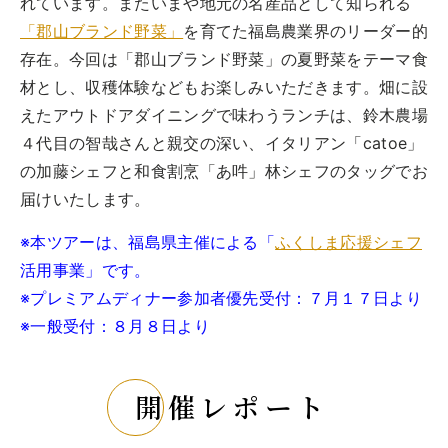
れています。またいまや地元の名産品として知られる
トップ
「郡山ブランド野菜」
を育てた福島農業界のリーダー的
ご予約
存在。今回は「郡山ブランド野菜」の夏野菜をテーマ食
お問合せ
材とし、収穫体験などもお楽しみいただきます。畑に設
えたアウトドアダイニングで味わうランチは、鈴木農場
Best Table（English）
４代目の智哉さんと親交の深い、イタリアン「catoe」
の加藤シェフと和食割烹「あ吽」林シェフのタッグでお
CATERING
ケータリング
届けいたします。
トップ
※本ツアーは、福島県主催による「
ふくしま応援シェフ
実例一覧
活用事業」です。
ご注文
※プレミアムディナー参加者優先受付：７月１７日より
お問合せ
※一般受付：８月８日より
BUSINESS
法人・自治体様向け
開催レポート
トップ