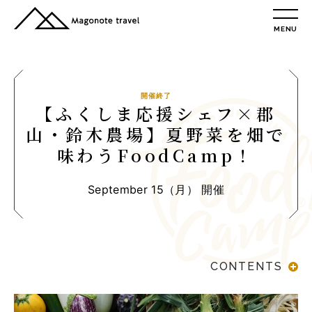
MENU
TOP
総合トップ
総合トップ
開催終了
【ふくしま応援シェフ×郡
会社概要
山・鈴木農場】夏野菜を畑で
リクルート情報
味わうFoodCamp！
最新情報
総合お問合せ
September 15（月） 開催
旅行条件書
プライバシーポリシー
MAGONOTE TRAVEL
CONTENTS
孫の手トラベル
トップ