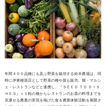
REPORT
開催レポート
ツアー一覧
POINT
参加の流れ
見どころ
お問合せ
CAST
キャスト紹介
SCHEDULE
スケジュール
FOOD CAMP
フードキャンプ
DETAIL
詳細
トップ
FLOW
参加の流れ
ツアー一覧
参加の流れ
メール会員登録
年間４００品種にも及ぶ野菜を栽培する鈴木農場は、同
お問合せ
時に伊東種苗店として野菜の種や苗も販売。畑・マルシ
Food Camp（English）
ェ・レストランなどと連携し、『ＳＥＥＤ ＴＯ ＤＩＳ
ＨＥＳ』＝１粒の種からレストランのお皿の料理までを
BEST TABLE
見通せる農業の実現を掲げた食＆農業体験活動を展開さ
ベストテーブル