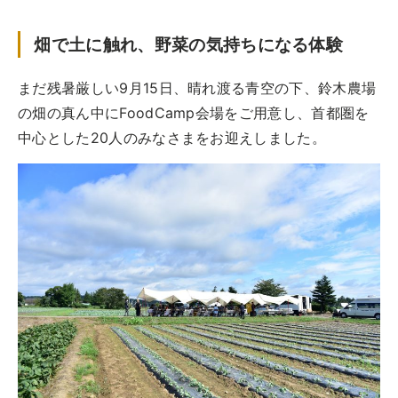
実例一覧
畑で土に触れ、野菜の気持ちになる体験
お問合せ
まだ残暑厳しい9月15日、晴れ渡る青空の下、鈴木農場
の畑の真ん中にFoodCamp会場をご用意し、首都圏を
中心とした20人のみなさまをお迎えしました。