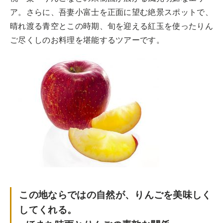
トップ
ア。さらに、吾妻小富士を正面に望む絶景スポットで、
ご予約
晴れ渡る青空とこの時期、旬を迎える紅玉を使ったりん
ご尽くしのお料理を堪能するツアーです。
お問合せ
Best Table（English）
CATERING
ケータリング
トップ
実例一覧
ご注文
お問合せ
BUSINESS
この地ならではの自然が、りんごを美味しく
法人・自治体様向け
してくれる。
トップ