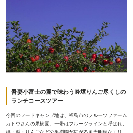
REPORT
開催レポート
ツアー一覧
POINT
参加の流れ
見どころ
お問合せ
CAST
キャスト紹介
SCHEDULE
スケジュール
FOOD CAMP
フードキャンプ
DETAIL
詳細
トップ
FLOW
参加の流れ
ツアー一覧
参加の流れ
メール会員登録
吾妻小富士の麓で味わう吟壌りんご尽くしの
お問合せ
ランチコースツアー
Food Camp（English）
今回のフードキャンプ地は、福島市のフルーツファーム
BEST TABLE
カトウさんの果樹園。一帯はフルーツラインと呼ばれ、
ベストテーブル
桃・梨・りんごなどの果樹園が広がる風光明媚なエリ