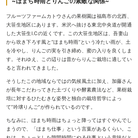
~ほまち時雨とりんごの素敵な関係~
実例一覧
お問合せ
フルーツファームカトウさんの果樹園は福島市の北西、
大笹生地区にあります。米沢へ抜ける東北中央道が開通
した大笹生I.Cの近くです。この大笹生地区は、吾妻山
から吹き下ろす風と”ほまち時雨”という冷たい雨が、土
を冷やし、りんごの実を引き締め、蜜の入りを良くしま
す。それゆえ、この辺りは昔からりんご栽培に適してい
ると言われてきました。
そうしたこの地域ならではの気候風土に加え、加藤さん
が長年こだわってきた土づくりや酵素農法など、果樹栽
培に対するひたむきな姿勢と独自の栽培哲学によっ
て”吟壌りんご”が作られているのです。
ちなみに、ほまち時雨はちょっと降ってはすぐやんでし
まうので、「ほまち仕事」という言葉があるくらい。こ
れは、ちょっとした隙間時間にやる仕事という意味だと