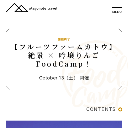
MENU
TOP
総合トップ
総合トップ
開催終了
【フルーツファームカトウ】
会社概要
絶景 × 吟壌りんご
リクルート情報
FoodCamp！
最新情報
総合お問合せ
October 13（土） 開催
旅行条件書
プライバシーポリシー
MAGONOTE TRAVEL
CONTENTS
孫の手トラベル
トップ