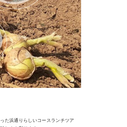
Table（English）
トップ
実例一覧
ご注文
お問合せ
トップ
様向け
実例一覧
お問合せ
使った浜通りらしいコースランチツア