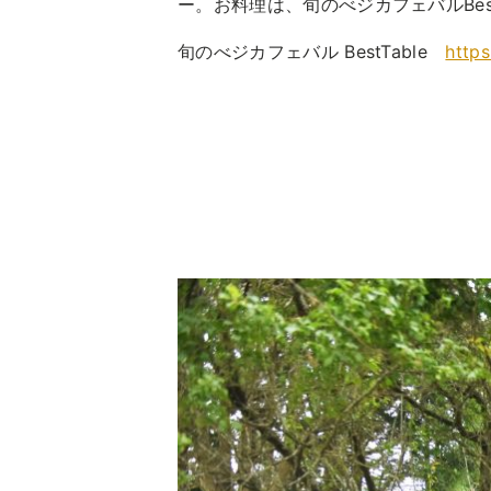
ー。お料理は、旬のべジカフェバルBes
旬のべジカフェバル BestTable
https