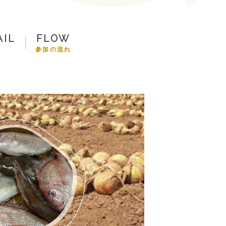
参加の流れ
お問合せ
AIL
FLOW
細
参加の流れ
トップ
プ
ツアー一覧
参加の流れ
メール会員登録
お問合せ
Food
Camp（English）
トップ
ル
ご予約
お問合せ
Best