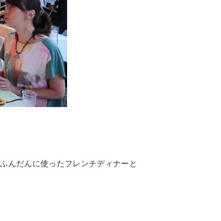
Table（English）
トップ
実例一覧
ご注文
お問合せ
トップ
様向け
実例一覧
お問合せ
をふんだんに使ったフレンチディナーと