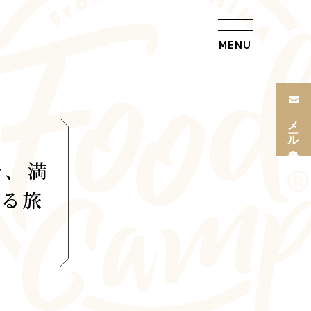
MENU
総合トップ
会社概要
メール
リクルート情報
会員登録
最新情報
で、満
総合お問合せ
れる旅
旅行条件書
プライバシーポリ
シー
L
トップ
ル
ツアー一覧