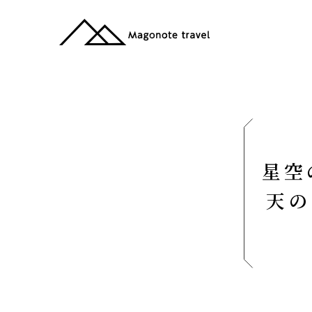
星空
天の