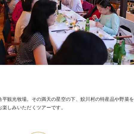
CATERING
ケータリング
BUSINESS
法人・自治体
角平観光牧場。その満天の星空の下、鮫川村の特産品や野菜
お楽しみいただくツアーです。