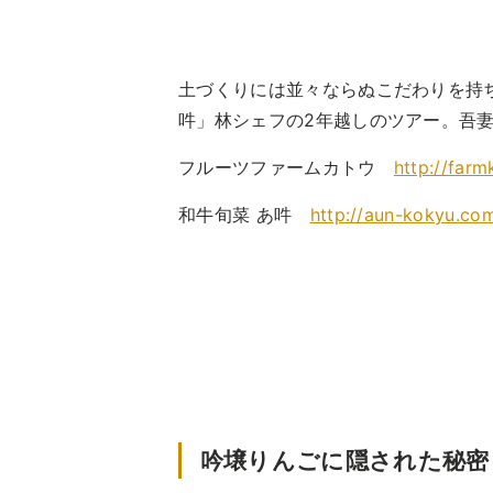
土づくりには並々ならぬこだわりを持
吽」林シェフの2年越しのツアー。吾
フルーツファームカトウ
http://farm
和牛旬菜 あ吽
http://aun-kokyu.co
吟壌りんごに隠された秘密