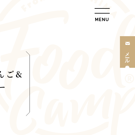
MENU
総合トップ
会社概要
メール
リクルート情報
会員登録
最新情報
んご&
総合お問合せ
ー
旅行条件書
プライバシーポリ
シー
L
トップ
ル
ツアー一覧