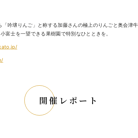
ち「吟壌りんご」と称する加藤さんの極上のりんごと奥会津
妻小富士を一望できる果樹園で特別なひとときを。
kato.jp/
m/
開催レポート