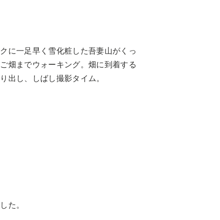
ックに一足早く雪化粧した吾妻山がくっ
んご畑までウォーキング。畑に到着する
取り出し、しばし撮影タイム。
ました。