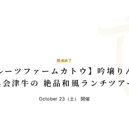
TOP
総合トップ
開催終了
ルーツファームカトウ】吟壌り
奥会津牛の 絶品和風ランチツア
October 23（土） 開催
MAGONOTE TRAVE
孫の手トラベ