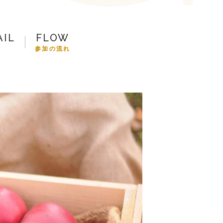
参加の流れ
お問合せ
AIL
FLOW
細
参加の流れ
トップ
プ
ツアー一覧
参加の流れ
メール会員登録
お問合せ
Food
Camp（English）
トップ
ル
ご予約
お問合せ
Best