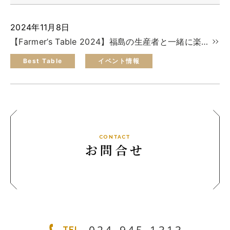
トップ
ご予約
2024年11月8日
【Farmer’s Table 2024】福島の生産者と一緒に楽しむパーティー！
お問合せ
Best Table（English）
Best Table
イベント情報
CATERING
ケータリング
トップ
実例一覧
CONTACT
お問合せ
ご注文
お問合せ
BUSINESS
法人・自治体様向け
トップ
TEL