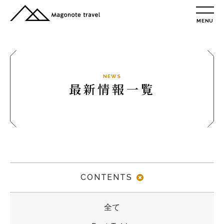
MENU
TOP
総合トップ
総合トップ
会社概要
NEWS
最新情報一覧
リクルート情報
最新情報
総合お問合せ
旅行条件書
プライバシーポリシー
CONTENTS
MAGONOTE TRAVEL
孫の手トラベル
全て
トップ