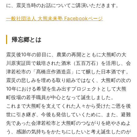
に、震災当時のお話についてご講演いただきます。
一般社団法人 大熊未来塾 Facebookページ
帰忘郷とは
震災後10年の節目に、農業の再開とともに大熊町の大
川原実証田で栽培された酒米（五百万石）を活用し、会
津若松市の「髙橋庄作酒造店」にて醸した日本酒です。
震災の悲しみを埋める取り組みではなく、大熊町の次の
10年における希望を生み出すプロジェクトとして大熊
町役場の若手職員が中心となって誕生しました。
これまで大熊町を支えてくれた人々から受けたご恩を後
世に引き継ぎ、今後も発信していくために、また、避難
先であった会津若松市と大熊町のつながりを絶やさぬよ
う、感謝の気持ちをかたちにしたいと考え誕生したのが