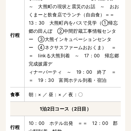
～ 大熊町の現状と震災のお話 ～ おお
くまーと飲食店でランチ（自由食）＝＝
13：30 大熊町内をバスで見学（①帰忘
郷の田んぼ ②中間貯蔵工事情報センタ
ー ③大熊インキュベーションセンタ
ー ④ネクサスファームおおくま） ＝
＝ linkる大熊到着 ～ 17：00 帰忘郷
完成披露デ
ィナーパーティ ～ 19：00 終了 ＝
＝ 19：30 富岡ホテル到着・宿泊
朝
×
昼
×
夜
〇
1泊2日コース（2日目）
10：00 ホテル出発 ＝＝ 12：00 郡