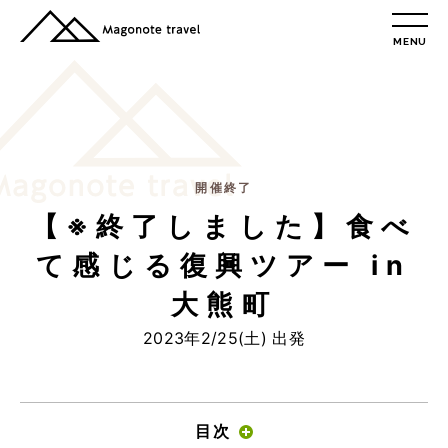
MENU
TOP
総合トップ
総合トップ
会社概要
リクルート情報
開催終了
【※終了しました】食べ
最新情報
総合お問合せ
て感じる復興ツアー in
旅行条件書
大熊町
プライバシーポリシー
2023年2/25(土) 出発
MAGONOTE TRAVEL
孫の手トラベル
トップ
目次