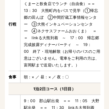
くまーと飲食店でランチ（自由食）＝＝
13：30 大熊町内をバスで見学（①帰忘
郷の田んぼ ②中間貯蔵工事情報センタ
ー ③大熊インキュベーションセンタ
ー ④ネクサスファームおおくま） ＝
＝ linkる大熊到着 ～ 17：00 帰忘郷
完成披露ディナーパーティ ～ 19：
00 終了・現地解散（お帰りのバスのご用
意はございません。電車をご利用の方は、
富岡駅まで送迎いたします。）
朝
×
昼
×
夜
〇
1泊2日コース（1日目）
9：00 郡山駅出発 ＝＝ 11：05 大野
駅出発 ＝＝ 11：30 linkる大熊到着