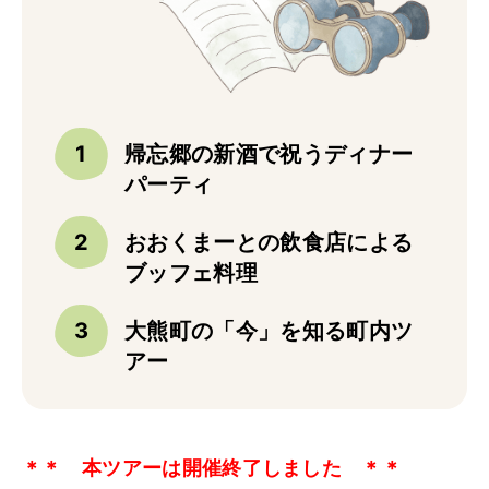
トップ
ご予約
お問合せ
Best Table（English）
帰忘郷の新酒で祝うディナー
パーティ
CATERING
ケータリング
おおくまーとの飲食店による
トップ
ブッフェ料理
実例一覧
ご注文
大熊町の「今」を知る町内ツ
お問合せ
アー
BUSINESS
法人・自治体様向け
＊＊ 本ツアーは開催終了しました ＊＊
トップ