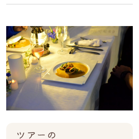
ツアー一覧
参加の流れ
お問合せ
FOOD CAMP
フードキャンプ
トップ
ツアー一覧
参加の流れ
メール会員登録
お問合せ
Food Camp（English）
BEST TABLE
ベストテーブル