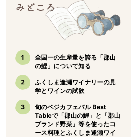
トップ
ご予約
お問合せ
Best Table（English）
CATERING
ケータリング
全国一の生産量を誇る「郡山
の鯉」について知る
トップ
実例一覧
ふくしま逢瀬ワイナリーの見
ご注文
学とワインの試飲
お問合せ
旬のベジカフェバル Best
Tableで「郡山の鯉」と「郡山
BUSINESS
法人・自治体様向け
ブランド野菜」等を使ったコ
トップ
ース料理とふくしま逢瀬ワイ