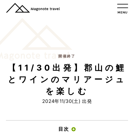
MENU
TOP
総合トップ
総合トップ
会社概要
リクルート情報
開催終了
【11/30出発】郡山の鯉
最新情報
総合お問合せ
とワインのマリアージュ
旅行条件書
を楽しむ
プライバシーポリシー
2024年11/30(土) 出発
MAGONOTE TRAVEL
孫の手トラベル
トップ
目次