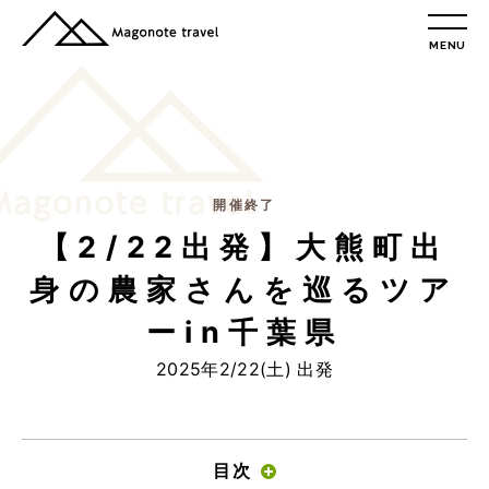
MENU
TOP
総合トップ
総合トップ
会社概要
リクルート情報
開催終了
【2/22出発】大熊町出
最新情報
総合お問合せ
身の農家さんを巡るツア
旅行条件書
ーin千葉県
プライバシーポリシー
2025年2/22(土) 出発
MAGONOTE TRAVEL
孫の手トラベル
トップ
目次