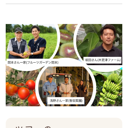
ツアー一覧
参加の流れ
お問合せ
FOOD CAMP
フードキャンプ
トップ
ツアー一覧
参加の流れ
メール会員登録
お問合せ
Food Camp（English）
BEST TABLE
ベストテーブル