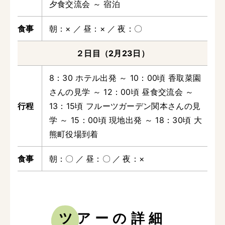
夕食交流会 ～ 宿泊
朝
×
昼
×
夜
〇
２日目（2月23日）
8：30 ホテル出発 ～ 10：00頃 香取菜園
さんの見学 ～ 12：00頃 昼食交流会 ～
13：15頃 フルーツガーデン関本さんの見
学 ～ 15：00頃 現地出発 ～ 18：30頃 大
熊町役場到着
朝
〇
昼
〇
夜
×
ツアーの詳細