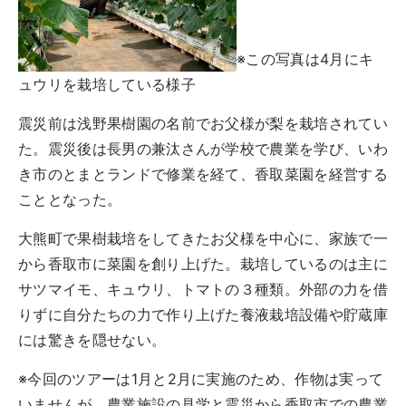
※この写真は4月にキ
ュウリを栽培している様子
震災前は浅野果樹園の名前でお父様が梨を栽培されてい
た。震災後は長男の兼汰さんが学校で農業を学び、いわ
き市のとまとランドで修業を経て、香取菜園を経営する
こととなった。
大熊町で果樹栽培をしてきたお父様を中心に、家族で一
から香取市に菜園を創り上げた。栽培しているのは主に
サツマイモ、キュウリ、トマトの３種類。外部の力を借
りずに自分たちの力で作り上げた養液栽培設備や貯蔵庫
には驚きを隠せない。
※今回のツアーは1月と2月に実施のため、作物は実って
いませんが、農業施設の見学と震災から香取市での農業