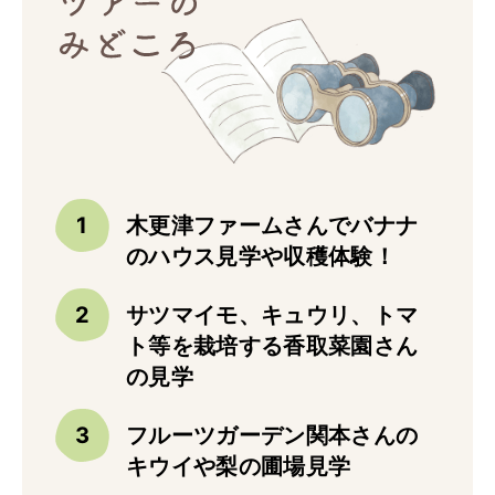
トップ
ご予約
お問合せ
Best Table（English）
CATERING
ケータリング
木更津ファームさんでバナナ
トップ
のハウス見学や収穫体験！
実例一覧
サツマイモ、キュウリ、トマ
ご注文
ト等を栽培する香取菜園さん
お問合せ
の見学
BUSINESS
フルーツガーデン関本さんの
法人・自治体様向け
キウイや梨の圃場見学
トップ