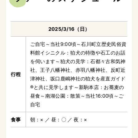
2025/3/16（日）
ご自宅～当社9:00頃～石川町立歴史民俗資
料館イシニクル：狛犬の特徴や石工のお話
を伺います～狛犬の見学：石都々古和気神
社、王子八幡神社、赤羽八幡神社、反町近
津神社、坂口鹿嶋神社の狛犬を産直ガイド
®と共に見学します～新駒本店：お蕎麦の
昼食～南湖公園：散策～当社16:00頃～ご
自宅
朝
×
昼
〇
夜
×