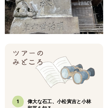
トップ
ご予約
お問合せ
Best Table（English）
CATERING
ケータリング
トップ
実例一覧
ご注文
お問合せ
BUSINESS
法人・自治体様向け
偉大な石工、小松寅吉と小林
トップ