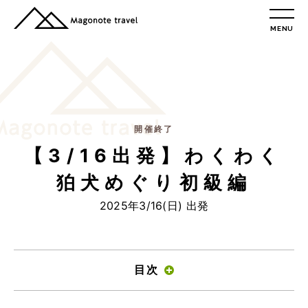
MENU
TOP
総合トップ
総合トップ
会社概要
リクルート情報
開催終了
【3/16出発】わくわく
最新情報
総合お問合せ
狛犬めぐり初級編
旅行条件書
2025年3/16(日) 出発
プライバシーポリシー
MAGONOTE TRAVEL
孫の手トラベル
目次
トップ