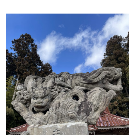
ツアー一覧
参加の流れ
お問合せ
FOOD CAMP
フードキャンプ
トップ
ツアー一覧
参加の流れ
メール会員登録
お問合せ
Food Camp（English）
BEST TABLE
ベストテーブル