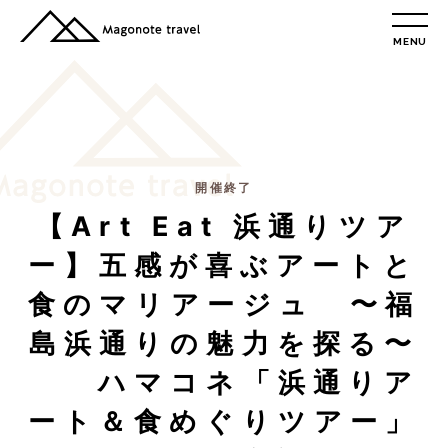
MENU
TOP
総合トップ
総合トップ
会社概要
リクルート情報
開催終了
【Art Eat 浜通りツア
最新情報
総合お問合せ
ー】五感が喜ぶアートと
旅行条件書
食のマリアージュ 〜福
プライバシーポリシー
島浜通りの魅力を探る〜
ハマコネ「浜通りア
MAGONOTE TRAVEL
孫の手トラベル
ート＆食めぐりツアー」
トップ