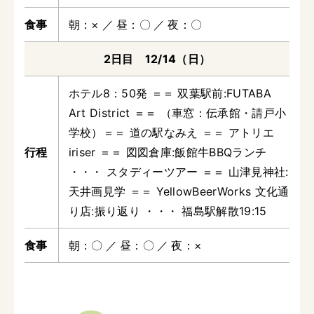
朝
×
昼
〇
夜
〇
2日目 12/14（日）
ホテル8：50発 ＝＝ 双葉駅前:FUTABA
Art District ＝＝ （車窓：伝承館・請戸小
学校）＝＝ 道の駅なみえ ＝＝ アトリエ
iriser ＝＝ 図図倉庫:飯館牛BBQランチ
・・・ スタディーツアー ＝＝ 山津見神社:
天井画見学 ＝＝ YellowBeerWorks 文化通
り店:振り返り ・・・ 福島駅解散19:15
朝
〇
昼
〇
夜
×