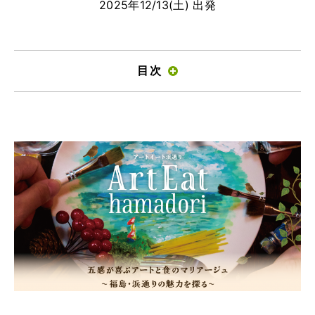
2025年12/13(土) 出発
ツアー一覧
参加の流れ
お問合せ
目次
FOOD CAMP
フードキャンプ
トップ
ツアー一覧
参加の流れ
メール会員登録
お問合せ
Food Camp（English）
BEST TABLE
ベストテーブル