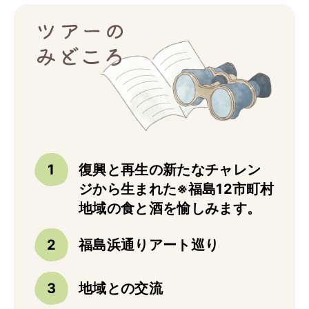
トップ
ご予約
お問合せ
Best Table（English）
CATERING
ケータリング
トップ
復興と再生の新たなチャレン
実例一覧
ジから生まれた※福島12市町村
ご注文
地域の食と酒を愉しみます。
お問合せ
福島浜通りアート巡り
BUSINESS
法人・自治体様向け
地域との交流
トップ