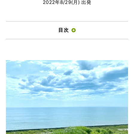
2022年8/29(月) 出発
ツアー一覧
参加の流れ
お問合せ
目次
FOOD CAMP
フードキャンプ
トップ
ツアー一覧
参加の流れ
メール会員登録
お問合せ
Food Camp（English）
BEST TABLE
ベストテーブル