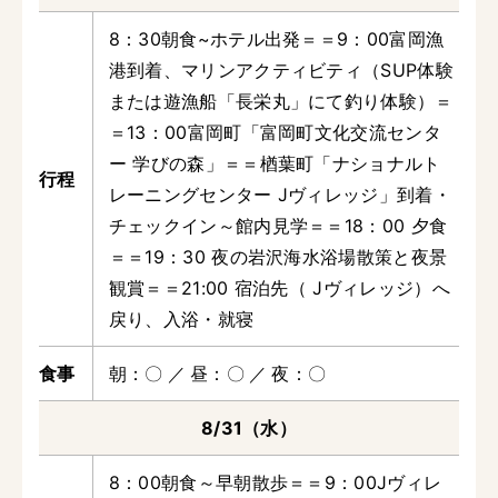
8：30朝食~ホテル出発＝＝9：00富岡漁
港到着、マリンアクティビティ（SUP体験
または遊漁船「長栄丸」にて釣り体験）＝
＝13：00富岡町「富岡町文化交流センタ
ー 学びの森」＝＝楢葉町「ナショナルト
レーニングセンター Jヴィレッジ」到着・
チェックイン～館内見学＝＝18：00 夕食
＝＝19：30 夜の岩沢海水浴場散策と夜景
観賞＝＝21:00 宿泊先（ Jヴィレッジ）へ
戻り、入浴・就寝
朝
〇
昼
〇
夜
〇
8/31（水）
8：00朝食～早朝散歩＝＝9：00Jヴィレ