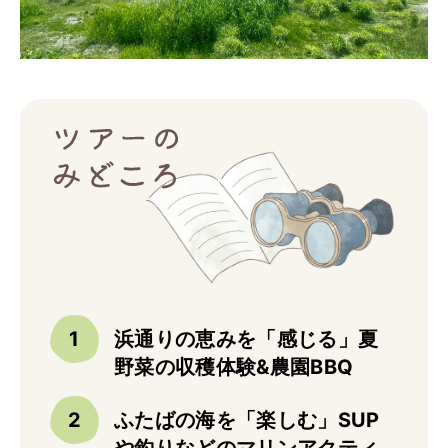
トップ
ご予約
お問合せ
Best Table（English）
CATERING
ケータリング
トップ
実例一覧
ご注文
お問合せ
浜通りの恵みを「感じる」夏
野菜の収穫体験&農園BBQ
BUSINESS
法人・自治体様向け
ふたばの海を「楽しむ」SUP
トップ
や釣りなどのマリンアクティ