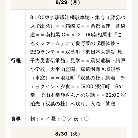
8/29（月）
8：00東京駅鍛冶橋駐車場・集合（貸切バ
スで出発）＝＝箱崎IC＝＝首都高速・常磐
道＝＝南相馬IC＝＝12：00南相馬市「ご
ろくファーム」にて夏野菜の収穫体験＋
BBQランチ＝＝双葉町「東日本大震災 原
子力災害伝承館」見学＝＝震災遺構・請戸
小学校、大平山霊園、帰還困難区域視察
（車窓）＝＝浪江町「双葉の杜」到着・チ
ェックイン・夕食＝＝19:00 浪江町「Bar
幸」で山本幸輝さんとの対話＝＝22:00 宿
泊先（双葉の杜）へ戻り、入浴・就寝
朝
×
昼
〇
夜
〇
8/30（火）