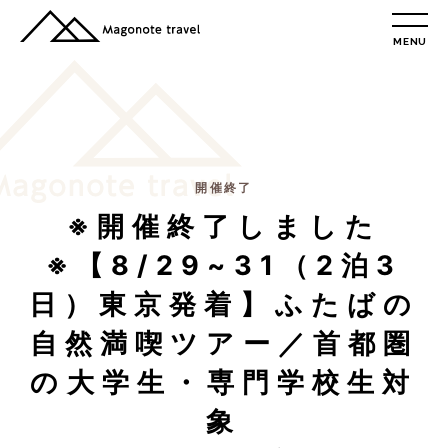
MENU
TOP
総合トップ
総合トップ
会社概要
リクルート情報
開催終了
※開催終了しました
最新情報
総合お問合せ
※【8/29~31（2泊3
旅行条件書
日）東京発着】ふたばの
プライバシーポリシー
自然満喫ツアー／首都圏
の大学生・専門学校生対
MAGONOTE TRAVEL
孫の手トラベル
象
トップ