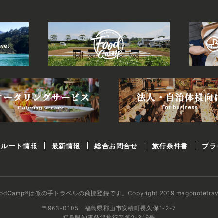
クルート情報
最新情報
総合お問合せ
旅行条件書
プラ
oodCamp®は孫の手トラベルの商標登録です。
Copyright 2019 magonotetrav
〒963-0105 福島県郡山市安積町長久保1-2-7
福島県知事登録旅行業第2-316号