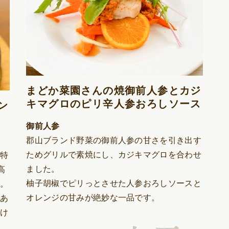
FOOD CAMP
フードキャン
まどか菜園さんの焼御前人参とカジ
キマグロのピリ辛人参おろしソース
ン
御前人参
郡山ブランド野菜の御前人参の甘さを引き出す
ためグリルで素焼にし、カジキマグロを合わせ
が特
ました。
高
BEST TABLE
柚子胡椒でピリっとさせた人参おろしソースと
い。
ベストテーブ
オレンジの甘みが絶妙な一品です。
があ
付け