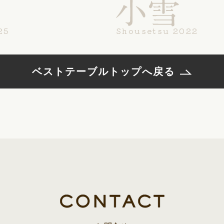
25
Shousetsu 2022
CATERING
ケータリング
ベストテーブルトップへ戻る
BUSINESS
法人・自治体