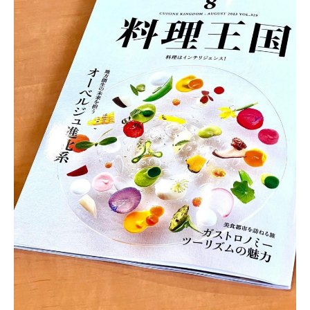
ツアー一覧
参加の流れ
お問合せ
FOOD CAMP
フードキャンプ
トップ
ツアー一覧
参加の流れ
メール会員登録
お問合せ
Food Camp（English）
BEST TABLE
ベストテーブル