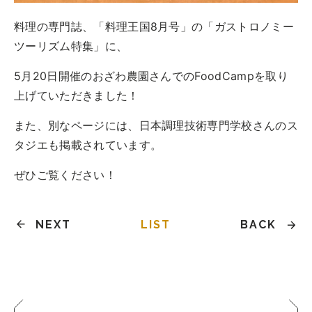
トップ
料理の専門誌、「料理王国8月号」の「ガストロノミー
ご予約
ツーリズム特集」に、
お問合せ
5月20日開催のおざわ農園さんでのFoodCampを取り
Best Table（English）
上げていただきました！
CATERING
また、別なページには、日本調理技術専門学校さんのス
ケータリング
タジエも掲載されています。
トップ
ぜひご覧ください！
実例一覧
ご注文
お問合せ
NEXT
LIST
BACK
BUSINESS
法人・自治体様向け
トップ