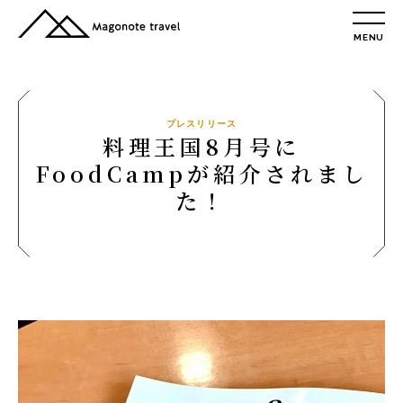
MENU
TOP
総合トップ
総合トップ
プレスリリース
料理王国8月号に
会社概要
FoodCampが紹介されまし
リクルート情報
た！
最新情報
総合お問合せ
旅行条件書
プライバシーポリシー
MAGONOTE TRAVEL
孫の手トラベル
トップ