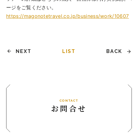
トップ
ージをご覧ください。
ご予約
https://magonotetravel.co.jp/business/work/10607
お問合せ
Best Table（English）
NEXT
LIST
BACK
CATERING
ケータリング
トップ
実例一覧
ご注文
お問合せ
CONTACT
お問合せ
BUSINESS
法人・自治体様向け
トップ