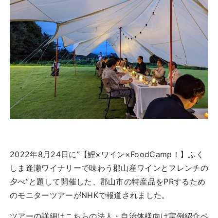
ツアー一覧
参加の流れ
お問合せ
FOOD CAMP
フードキャンプ
トップ
ツアー一覧
参加の流れ
メール会員登録
2022年8月24日に”【鯉×ワイン×FoodCamp！】ふく
お問合せ
しま逢瀬ワイナリーで味わう郡山産ワインとフレンチの
Food Camp（English）
夕べ”と題して開催した、郡山市の特産品をPRするため
のモニターツアーがNHKで報道されました。
BEST TABLE
ベストテーブル
ツアーの詳細はこちらの法人・自治体様向け実例紹介ペ