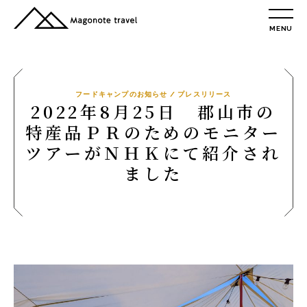
MENU
TOP
総合トップ
総合トップ
フードキャンプのお知らせ / プレスリリース
2022年8月25日 郡山市の
会社概要
特産品ＰＲのためのモニター
リクルート情報
ツアーがＮＨＫにて紹介され
最新情報
ました
総合お問合せ
旅行条件書
プライバシーポリシー
MAGONOTE TRAVEL
孫の手トラベル
トップ