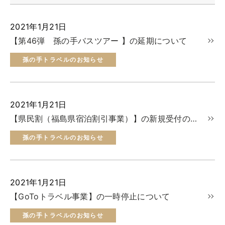
トップ
ご予約
2021年1月21日
【第46弾 孫の手バスツアー 】の延期について
お問合せ
Best Table（English）
孫の手トラベルのお知らせ
CATERING
ケータリング
2021年1月21日
トップ
【県民割（福島県宿泊割引事業）】の新規受付の一時停止について
実例一覧
孫の手トラベルのお知らせ
ご注文
お問合せ
2021年1月21日
BUSINESS
【GoToトラベル事業】の一時停止について
法人・自治体様向け
孫の手トラベルのお知らせ
トップ