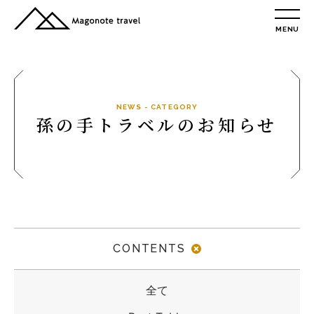
MENU
TOP
総合トップ
総合トップ
会社概要
NEWS - CATEGORY
孫の手トラベルのお知らせ
リクルート情報
最新情報
総合お問合せ
旅行条件書
プライバシーポリシー
CONTENTS
MAGONOTE TRAVEL
孫の手トラベル
全て
トップ