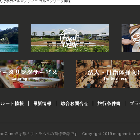
んげ芋のパルマンティエ ゴルゴンゾーラ風味
クルート情報
最新情報
総合お問合せ
旅行条件書
プラ
oodCamp®は孫の手トラベルの商標登録です。
Copyright 2019 magonotetrav