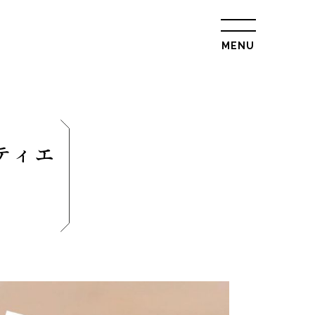
MENU
総合トップ
会社概要
リクルート情報
ティエ
最新情報
総合お問合せ
旅行条件書
プライバシーポリ
シー
L
トップ
ル
ツアー一覧