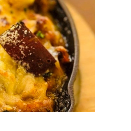
Table（English）
トップ
実例一覧
ご注文
お問合せ
トップ
様向け
実例一覧
お問合せ