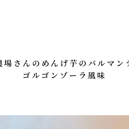
TOP
総合トップ
農場さんのめんげ芋のパルマン
ゴルゴンゾーラ風味
MAGONOTE TRAVE
孫の手トラベ