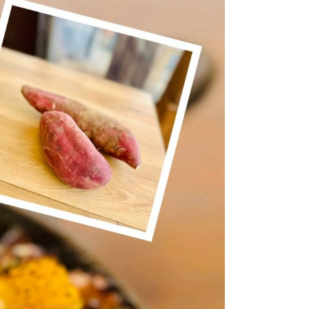
参加の流れ
お問合せ
トップ
プ
ツアー一覧
参加の流れ
メール会員登録
お問合せ
Food
Camp（English）
トップ
ル
ご予約
お問合せ
Best