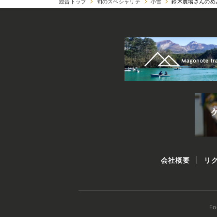
総合トップ
旬のスペシャリテ
小雪
鈴木農場さんのめ
会社概要
リ
F