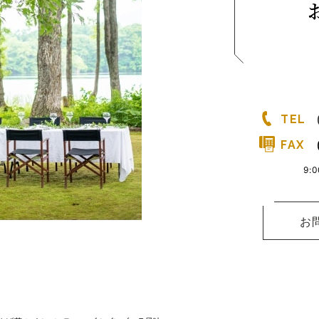
TEL
FAX
9:
お