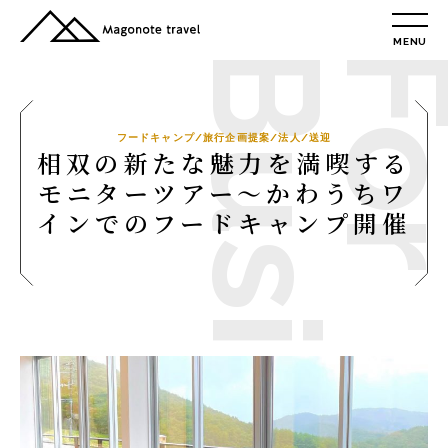
MENU
TOP
総合トップ
総合トップ
フードキャンプ/旅行企画提案/法人/送迎
相双の新たな魅力を満喫する
会社概要
モニターツアー～かわうちワ
リクルート情報
インでのフードキャンプ開催
最新情報
総合お問合せ
旅行条件書
プライバシーポリシー
MAGONOTE TRAVEL
孫の手トラベル
トップ