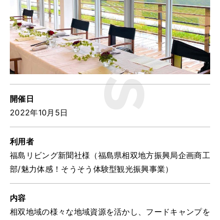
ツアー一覧
参加の流れ
お問合せ
FOOD CAMP
フードキャンプ
トップ
開催日
ツアー一覧
2022年10月5日
参加の流れ
利用者
メール会員登録
福島リビング新聞社様（福島県相双地方振興局企画商工
お問合せ
部/魅力体感！そうそう体験型観光振興事業）
Food Camp（English）
内容
BEST TABLE
ベストテーブル
相双地域の様々な地域資源を活かし、フードキャンプを