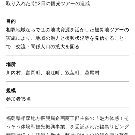
取り入れた1泊2日の観光ツアーの造成
トップ
ご予約
目的
お問合せ
相双地域ならではの地域資源を活かした被災地ツアーの
Best Table（English）
実施により、地域の魅力と復興状況等を発信すること
で、交流・関係人口の拡大を図る
CATERING
ケータリング
場所
トップ
川内村、富岡町、浪江町、双葉町、葛尾村
実例一覧
ご注文
規模
お問合せ
参加者15名
BUSINESS
福島県相双地方振興局企画商工部主催の「魅力体感！そ
法人・自治体様向け
うそう体験型観光振興事業」を受託された福島リビング
トップ
新聞社様より依頼を受け、弊社ではその旅行企画と募集