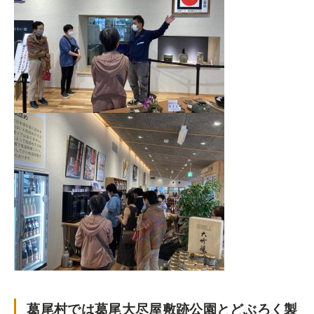
葛尾村では葛尾大尽屋敷跡公園とどぶろく製