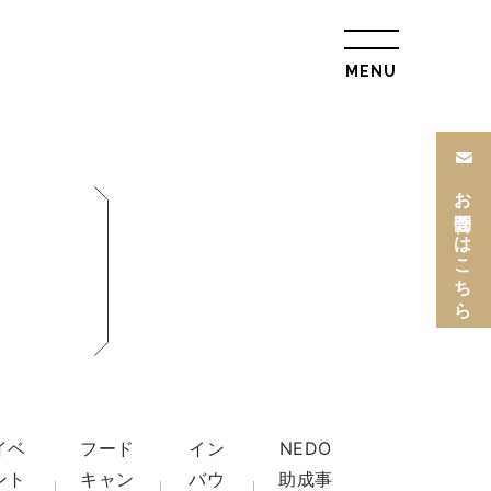
MENU
総合トップ
会社概要
お問合せはこちら
リクルート情報
最新情報
総合お問合せ
旅行条件書
プライバシーポリ
シー
L
トップ
イベ
フード
イン
NEDO
ル
ツアー一覧
ント
キャン
バウ
助成事