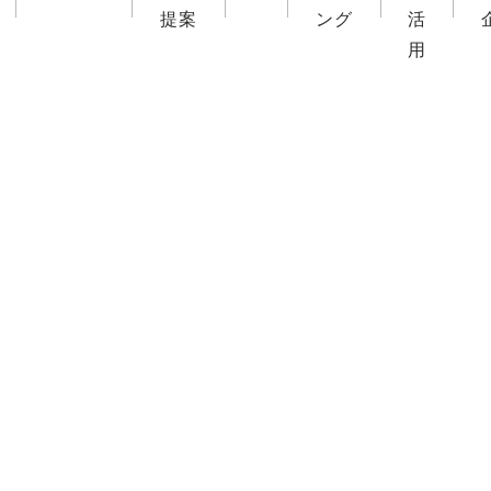
提案
ング
活
用
FOOD CAMP
フードキャン
BEST TABLE
ベストテーブ