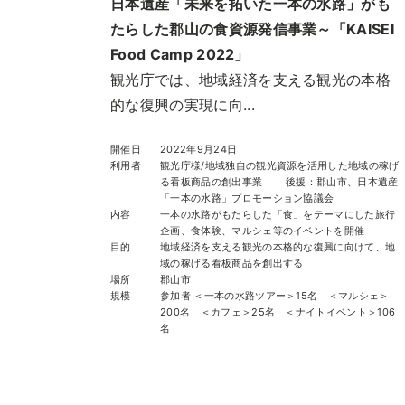
日本遺産「未来を拓いた一本の水路」がも
たらした郡山の食資源発信事業～「KAISEI
Food Camp 2022」
観光庁では、地域経済を支える観光の本格
的な復興の実現に向...
開催日
2022年9月24日
利用者
観光庁様/地域独自の観光資源を活用した地域の稼げ
る看板商品の創出事業 後援：郡山市、日本遺産
「一本の水路」プロモーション協議会
内容
一本の水路がもたらした「食」をテーマにした旅行
企画、食体験、マルシェ等のイベントを開催
目的
地域経済を支える観光の本格的な復興に向けて、地
域の稼げる看板商品を創出する
場所
郡山市
規模
参加者 ＜一本の水路ツアー＞15名 ＜マルシェ＞
200名 ＜カフェ＞25名 ＜ナイトイベント＞106
名