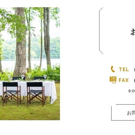
TEL
FAX
9:
お