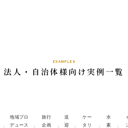
TOP
総合トップ
EXAMPLES
法人・自治体様向け実例一覧
MAGONOTE TRAVE
地域プロ
旅行
送
ケー
水
孫の手トラベ
デュース
企画
迎
タリ
素