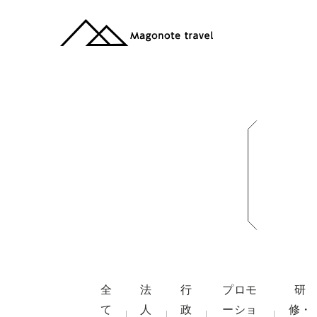
全
法
行
プロモ
研
て
人
政
ーショ
修・