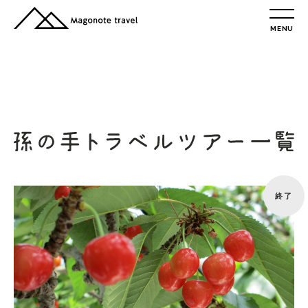
MENU
TOP
総合トップ
総合トップ
会社概要
リクルート情報
最新情報
総合お問合せ
旅行条件書
終了
プライバシーポリシー
MAGONOTE TRAVEL
孫の手トラベル
トップ