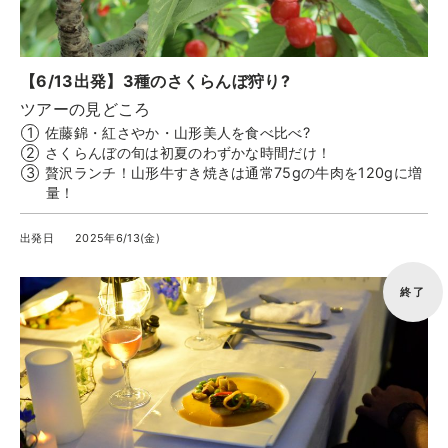
ツアー一覧
参加の流れ
お問合せ
【6/13出発】3種のさくらんぼ狩り?
ツアーの見どころ
佐藤錦・紅さやか・山形美人を食べ比べ?
FOOD CAMP
フードキャンプ
さくらんぼの旬は初夏のわずかな時間だけ！
贅沢ランチ！山形牛すき焼きは通常75gの牛肉を120gに増
トップ
量！
ツアー一覧
出発日
2025年6/13(金)
参加の流れ
メール会員登録
終了
お問合せ
Food Camp（English）
BEST TABLE
ベストテーブル