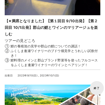
トップ
ご予約
お問合せ
【※満席となりました】【第１回目 9/10出発】【第２
Best Table（English）
回目 10/1出発】郡山の鯉とワインのマリアージュを楽
しむ
CATERING
ツアーの見どころ
ケータリング
鯉の養殖池の見学や郡山の鯉についての講話！
ふくしま逢瀬ワイナリーのブドウ畑見学とうれしい試飲付
トップ
き！
実例一覧
鯉料理のメインと郡山ブランド野菜等を使ったフルコース
をふくしま逢瀬ワイナリーのワインとペアリング！
ご注文
お問合せ
出発日
2023年9/10(日) , 2023年10/1(日)
終了
BUSINESS
法人・自治体様向け
トップ