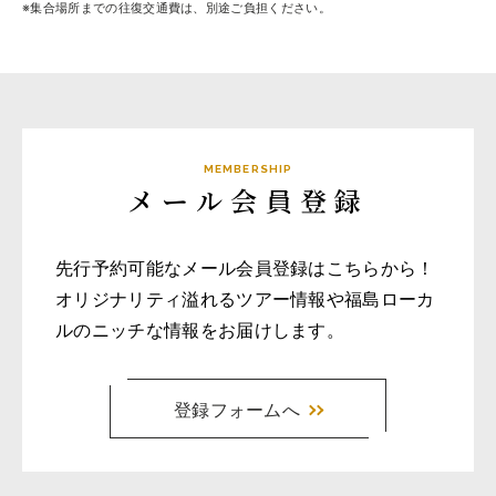
※集合場所までの往復交通費は、別途ご負担ください。
トップ
ご予約
お問合せ
Best Table（English）
MEMBERSHIP
CATERING
メール会員登録
ケータリング
トップ
先行予約可能なメール会員登録はこちらから！
実例一覧
オリジナリティ溢れるツアー情報や福島ローカ
ご注文
ルのニッチな情報をお届けします。
お問合せ
登録フォームへ
BUSINESS
法人・自治体様向け
トップ