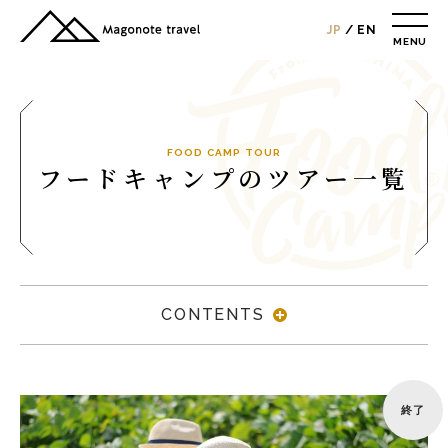
JP
EN
MENU
TOP
総合トップ
総合トップ
会社概要
FOOD CAMP TOUR
フードキャンプのツアー一覧
リクルート情報
最新情報
総合お問合せ
旅行条件書
CONTENTS
プライバシーポリシー
MAGONOTE TRAVEL
孫の手トラベル
終了
トップ