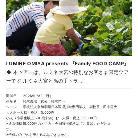
ツアー一覧
参加の流れ
お問合せ
FOOD CAMP
フードキャンプ
トップ
LUMINE OMIYA presents 『Family FOOD CAMP』
ツアー一覧
◆ 本ツアーは、ルミネ大宮の特別なお客さま限定ツア
参加の流れ
ーです ルミネ大宮と孫の手トラ...
メール会員登録
開催日
2026年 8/2（日）
お問合せ
生産者
鈴木農場 代表 鈴木光一
シェフ
学校法人永和学園日本調理技術専門学校 副校長 田中勇大
Food Camp（English）
大人お一人様・税込
5,000円
小人（小学生以上～16歳未満）お一人様・税込
2,000円
※通常価格15,000円のところ、今回特別価格にてご参加いただけま
BEST TABLE
す。
ベストテーブル
※子供のみでのお申し込みはできません。