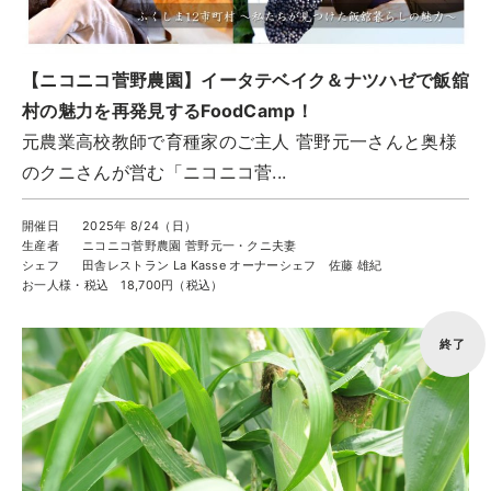
【ニコニコ菅野農園】イータテベイク＆ナツハゼで飯舘
村の魅力を再発見するFoodCamp！
元農業高校教師で育種家のご主人 菅野元一さんと奥様
のクニさんが営む「ニコニコ菅...
開催日
2025年 8/24（日）
生産者
ニコニコ菅野農園 菅野元一・クニ夫妻
シェフ
田舎レストラン La Kasse オーナーシェフ 佐藤 雄紀
お一人様・税込
18,700円（税込）
終了