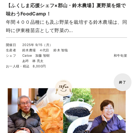
【ふくしま応援シェフ×郡山・鈴木農場】夏野菜を畑で
味わうFoodCamp！
年間４００品種にも及ぶ野菜を栽培する鈴木農場は、同
時に伊東種苗店として野菜の...
開催日
2025年 9/15（月）
生産者
鈴木農場 ４代目 鈴木 智哉
シェフ
Catoe 加藤 智樹 和牛旬菜
あ吽 林 亮太
お一人様・税込
8,000円
終了