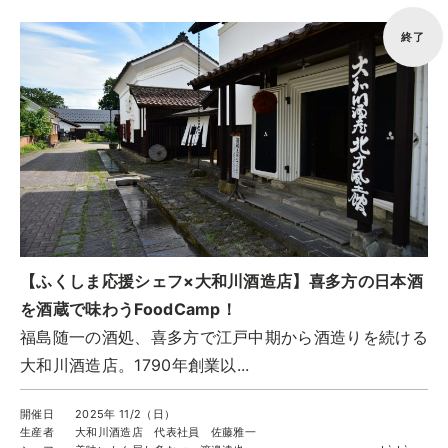
実例一覧
終了
お問合せ
【ふくしま応援シェフ×大和川酒造店】喜多方の日本酒
を酒蔵で味わうFoodCamp！
福島随一の酒処、喜多方で江戸中期から酒造りを続ける
大和川酒造店。1790年創業以...
開催日
2025年 11/2（日）
生産者
大和川酒造店 代表社員 佐藤雅一