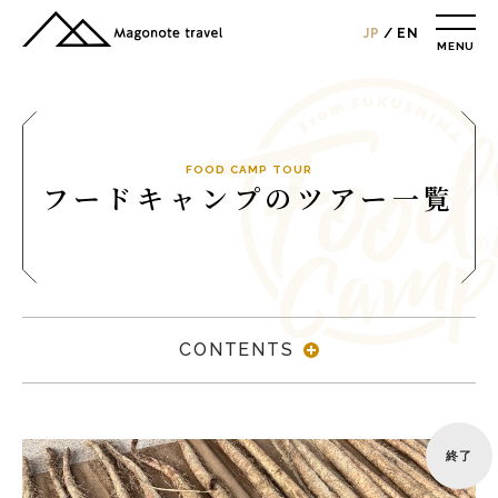
JP
EN
MENU
TOP
総合トップ
総合トップ
会社概要
FOOD CAMP TOUR
フードキャンプのツアー一覧
リクルート情報
最新情報
総合お問合せ
旅行条件書
CONTENTS
プライバシーポリシー
MAGONOTE TRAVEL
孫の手トラベル
終了
トップ