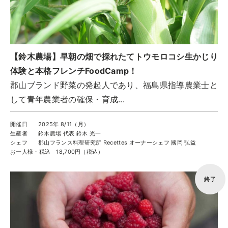
【鈴木農場】早朝の畑で採れたてトウモロコシ生かじり
体験と本格フレンチFoodCamp！
郡山ブランド野菜の発起人であり、福島県指導農業士と
して青年農業者の確保・育成...
開催日
2025年 8/11（月）
生産者
鈴木農場 代表 鈴木 光一
シェフ
郡山フランス料理研究所 Recettes オーナーシェフ 國岡 弘益
お一人様・税込
18,700円（税込）
終了