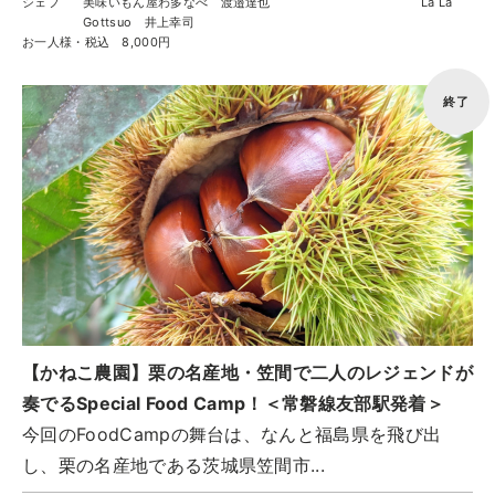
シェフ
美味いもん屋わ多なべ 渡邉達也 Là Là
Gottsuo 井上幸司
お一人様・税込
8,000円
終了
【かねこ農園】栗の名産地・笠間で二人のレジェンドが
奏でるSpecial Food Camp！＜常磐線友部駅発着＞
今回のFoodCampの舞台は、なんと福島県を飛び出
し、栗の名産地である茨城県笠間市...