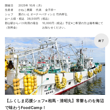
開催日
2025年 10/6（月）
生産者
かねこ農園 代表 金子祥一
シェフ
栗のいえ オーナーパティシエ 竹内孝弘
お一人様・税込
38,500円（税込）
郡山駅からバス利用の場合
10,000円（税込）予定※ご希望の方は備考欄にて
（別料金）
お知らせください。
終了
【ふくしま応援シェフ×相馬・清昭丸】常磐ものを海辺
で味わうFoodCamp！