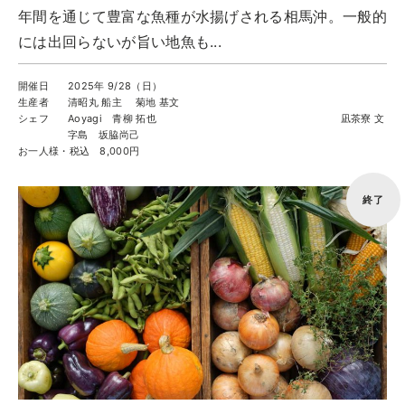
年間を通じて豊富な魚種が水揚げされる相馬沖。一般的
には出回らないが旨い地魚も...
開催日
2025年 9/28（日）
生産者
清昭丸 船主 菊地 基文
シェフ
Aoyagi 青柳 拓也 凪茶寮 文
字島 坂脇尚己
お一人様・税込
8,000円
終了