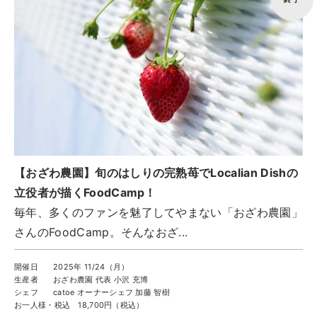
トップ
ご予約
お問合せ
Best Table（English）
CATERING
ケータリング
トップ
【おざわ農園】旬のはしりの完熟苺でLocalian Dishの
実例一覧
立役者が描くFoodCamp！
ご注文
毎年、多くのファンを魅了してやまない「おざわ農園」
お問合せ
さんのFoodCamp。そんなおざ...
BUSINESS
開催日
2025年 11/24（月）
法人・自治体様向け
生産者
おざわ農園 代表 小沢 充博
シェフ
catoe オーナーシェフ 加藤 智樹
トップ
お一人様・税込
18,700円（税込）