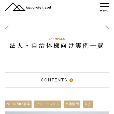
MENU
TOP
総合トップ
総合トップ
会社概要
EXAMPLES
法人・自治体様向け実例一覧
リクルート情報
最新情報
総合お問合せ
旅行条件書
CONTENTS
プライバシーポリシー
MAGONOTE TRAVEL
孫の手トラベル
NEDO助成事業
プロモーション
水素活用
法人
トップ