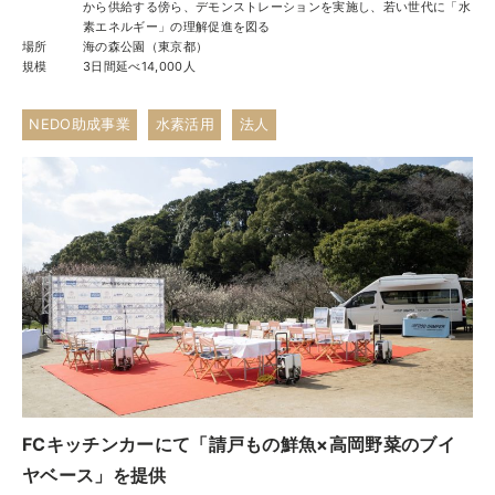
から供給する傍ら、デモンストレーションを実施し、若い世代に「水
トップ
素エネルギー」の理解促進を図る
場所
海の森公園（東京都）
ご予約
規模
3日間延べ14,000人
お問合せ
Best Table（English）
NEDO助成事業
水素活用
法人
CATERING
ケータリング
トップ
実例一覧
ご注文
お問合せ
BUSINESS
法人・自治体様向け
FCキッチンカーにて「請戸もの鮮魚×高岡野菜のブイ
ヤベース」を提供
トップ