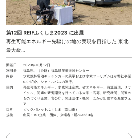
第12回 REIFふくしま2023 に出展
再生可能エネルギー先駆けの地の実現を目指した 東北
最大級...
開催日
2023年10月12日
利用者
福島県、（公財）福島県産業振興センター
内容
水素燃料電池キッチンカーの展示および水素ツーリズムほか弊社事業
のご紹介。シャトルバスの運行。
目的
再生可能エネルギー、水素関連産業、省エネルギー、資源循環、リサ
イクル、関連の研究開発を行っている大学・高専、研究機関、関連の
ものづくり企業、官公庁、関連団体・機関 ほかが出展する産業フェ
ア
場所
ビックパレットふくしま（郡山市）
規模
出展：191企業・団体、来場者：延べ3280名