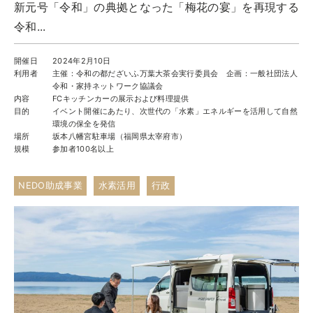
新元号「令和」の典拠となった「梅花の宴」を再現する
実例一覧
令和...
お問合せ
開催日
2024年2月10日
利用者
主催：令和の都だざいふ万葉大茶会実行委員会 企画：一般社団法人
令和・家持ネットワーク協議会
内容
FCキッチンカーの展示および料理提供
目的
イベント開催にあたり、次世代の「水素」エネルギーを活用して自然
環境の保全を発信
場所
坂本八幡宮駐車場（福岡県太宰府市）
規模
参加者100名以上
NEDO助成事業
水素活用
行政