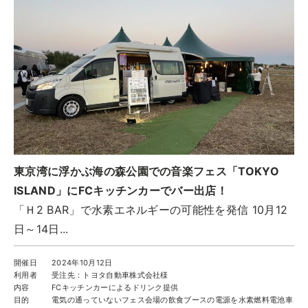
ツアー一覧
参加の流れ
お問合せ
FOOD CAMP
フードキャンプ
トップ
ツアー一覧
東京湾に浮かぶ海の森公園での音楽フェス「TOKYO
参加の流れ
ISLAND」にFCキッチンカーでバー出店！
メール会員登録
「Ｈ2 BAR」で水素エネルギーの可能性を発信 10月12
お問合せ
日～14日...
Food Camp（English）
開催日
2024年10月12日
利用者
受注先：トヨタ自動車株式会社様
BEST TABLE
内容
FCキッチンカーによるドリンク提供
ベストテーブル
目的
電気の通っていないフェス会場の飲食ブースの電源を水素燃料電池車