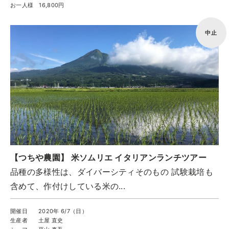
お一人様
16,800円
中止
【つちや農園】 米ソムリエ イタリアンランチツアー
品種の多様性は、ダイバーシティそのもの 試験栽培も
含めて、作付けしている米の...
開催日
2020年 6/7（日）
生産者
土屋 直史