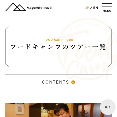
JP
EN
MENU
TOP
総合トップ
総合トップ
会社概要
FOOD CAMP TOUR
フードキャンプのツアー一覧
リクルート情報
最新情報
総合お問合せ
旅行条件書
CONTENTS
プライバシーポリシー
MAGONOTE TRAVEL
孫の手トラベル
終了
トップ