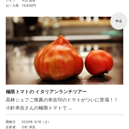
シェフ
平山 真吾
お一人様
16,800円
中止
極限トマトの イタリアンランチツアー
高林シェフご推薦の幸吉印のトマトがついに登場！！
小針幸吉さんの極限トマトで ...
開催日
2020年 5/16（土）
生産者
小針 幸吉