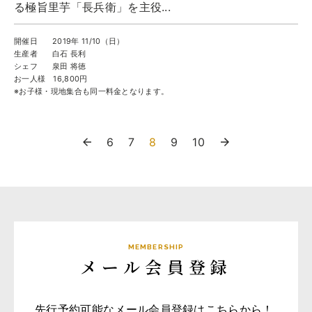
る極旨里芋「長兵衛」を主役...
開催日
2019年 11/10（日）
生産者
白石 長利
シェフ
泉田 将徳
お一人様
16,800円
※お子様・現地集合も同一料金となります。
6
7
8
9
10
MEMBERSHIP
メール会員登録
先行予約可能なメール会員登録はこちらから！