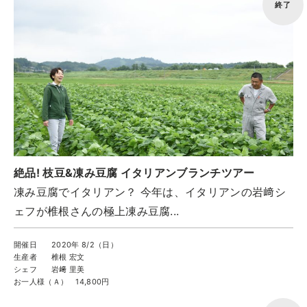
終了
トップ
ご予約
お問合せ
Best Table（English）
CATERING
ケータリング
トップ
絶品! 枝豆&凍み豆腐 イタリアンブランチツアー
実例一覧
凍み豆腐でイタリアン？ 今年は、イタリアンの岩﨑シ
ご注文
ェフが椎根さんの極上凍み豆腐...
お問合せ
開催日
2020年 8/2（日）
生産者
椎根 宏文
BUSINESS
法人・自治体様向け
シェフ
岩﨑 里美
お一人様（Ａ）
14,800円
トップ