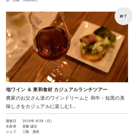
お一人様
14,800円
終了
地ワイン ＆ 東和食材 カジュアルランチツアー
農家のお父さん達のワインドリームと 和牛・短黒の美
味しさをカジュアルに楽しむ1...
開催日
2020年 6/28（日）
生産者
斎藤 誠治
シェフ
三瓶 貴裕