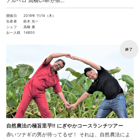
アルベロ 高橋Chefが県...
開催日
2019年 11/14（木）
生産者
鈴木 光一
シェフ
高橋 康
お一人様
14800
終了
自然農法の極旨里芋!! にぎやかコースランチツアー
赤いツナギの男が待ってるぜ！ それは、自然農法によ