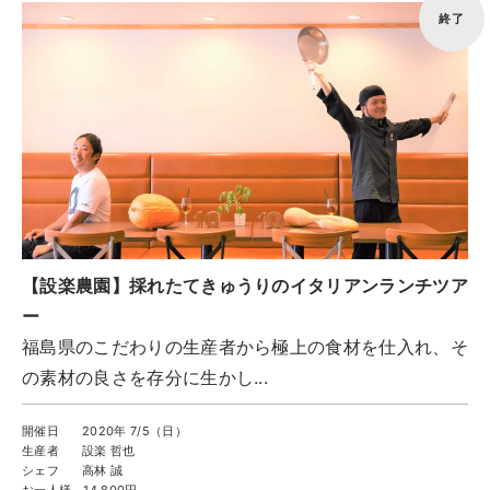
実例一覧
終了
お問合せ
【設楽農園】採れたてきゅうりのイタリアンランチツア
ー
福島県のこだわりの生産者から極上の食材を仕入れ、そ
の素材の良さを存分に生かし...
開催日
2020年 7/5（日）
生産者
設楽 哲也
シェフ
高林 誠