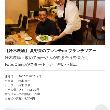
ツアー一覧
参加の流れ
お問合せ
FOOD CAMP
フードキャンプ
トップ
【鈴木農場】 夏野菜のフレンチde ブランチツアー
ツアー一覧
鈴木農場・改めて光一さんが向き合う野菜たち
参加の流れ
FoodCampがスタートした当初から協...
メール会員登録
開催日
2020年 8/23（日）
お問合せ
生産者
鈴木 光一
シェフ
鈴木 文康
Food Camp（English）
お一人様（Ａ）
14,800円
旅行代金への支援額
5,100円
お支払い実額
9,700円
BEST TABLE
ベストテーブル