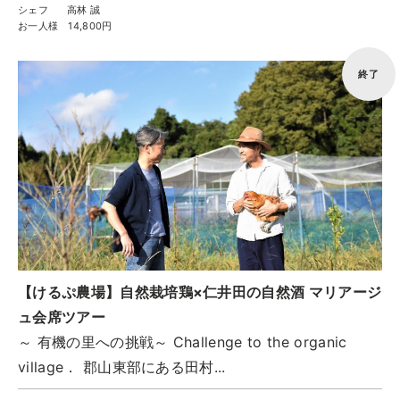
シェフ
高林 誠
お一人様
14,800円
終了
【けるぷ農場】自然栽培鶏×仁井田の自然酒 マリアージ
ュ会席ツアー
～ 有機の里への挑戦～ Challenge to the organic
village． 郡山東部にある田村...