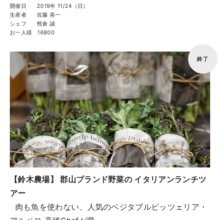
開催日
2019年 11/24（日）
生産者
佐藤 喜一
シェフ
熊倉 誠
お一人様
16800
終了
【鈴木農場】 郡山ブランド野菜の イタリアンランチツ
アー
肉も魚を使わない、人気のベジタブルピッツェリア・